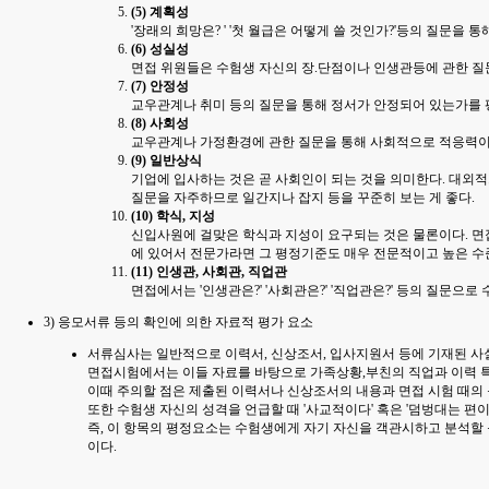
(5) 계획성
'장래의 희망은? ' '첫 월급은 어떻게 쓸 것인가?'등의 질문을
(6) 성실성
면접 위원들은 수험생 자신의 장.단점이나 인생관등에 관한 질
(7) 안정성
교우관계나 취미 등의 질문을 통해 정서가 안정되어 있는가를 
(8) 사회성
교우관계나 가정환경에 관한 질문을 통해 사회적으로 적응력이 
(9) 일반상식
기업에 입사하는 것은 곧 사회인이 되는 것을 의미한다. 대외
질문을 자주하므로 일간지나 잡지 등을 꾸준히 보는 게 좋다.
(10) 학식, 지성
신입사원에 걸맞은 학식과 지성이 요구되는 것은 물론이다. 면
에 있어서 전문가라면 그 평정기준도 매우 전문적이고 높은 수
(11) 인생관, 사회관, 직업관
면접에서는 '인생관은?' '사회관은?' '직업관은?' 등의 질문
3) 응모서류 등의 확인에 의한 자료적 평가 요소
서류심사는 일반적으로 이력서, 신상조서, 입사지원서 등에 기재된 사
면접시험에서는 이들 자료를 바탕으로 가족상황,부친의 직업과 이력 특
이때 주의할 점은 제출된 이력서나 신상조서의 내용과 면접 시험 때의 
또한 수험생 자신의 성격을 언급할 때 '사교적이다' 혹은 '덤벙대는 편이
즉, 이 항목의 평정요소는 수험생에게 자기 자신을 객관시하고 분석할 
이다.