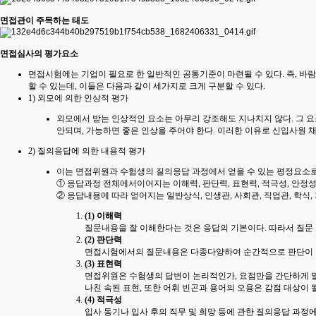
면접관이 주목하는 태도
면접심사의 평가요소
면접시험에는 기업이 필요로 한 일반적인 공통기준이 마련될 수 있다. 즉, 
할 수 있는데, 이들은 다음과 같이 세가지로 크게 구분할 수 있다.
1) 외모에 의한 인상적 평가
외모에서 받는 인상적인 요소는 아무리 강조해도 지나치지 않다. 그 요소
안되며, 가능하면 좋은 인상을 주어야 한다. 이러한 이유로 신입사원
2) 질의응답에 의한 내용적 평가
이는 면접위원과 수험생의 질의응답 과정에서 얻을 수 있는 평정요소로
① 응답과정 전체에서이어지는 이해력, 판단력, 표현력, 적극성, 안정성
② 응답내용에 따라 얻어지는 일반상식, 인생관, 사회관, 직업관, 학식,
(1) 이해력
질문내용을 잘 이해한다는 것은 응답의 기본이다. 따라서 질문 
(2) 판단력
면접시험에서의 질문내용은 다종다양하여 순간적으로 판단이 망
(3) 표현력
면접위원은 수험생의 답변이 논리적인가, 요점만을 간단하게 말하
나친 속된 표현, 또한 어휘 빈곤과 용어의 오용은 감점 대상이 될
(4) 적극성
입사 동기나 입사 후의 직무 및 희망 등에 관한 질의응답 과정