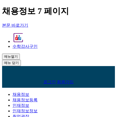
채용정보 7 페이지
본문 바로가기
수학강사구인
메뉴열기
메뉴 닫기
회
로그인
회원가입
원
로
채용정보
채용정보등록
그
인재정보
인
인재정보정보
취업광장