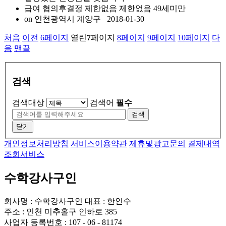
급여 협의후결정
제한없음
제한없음
49세미만
on
인천광역시 계양구
2018-01-30
처음
이전
6
페이지
열린
7
페이지
8
페이지
9
페이지
10
페이지
다
음
맨끝
검색
검색대상
검색어
필수
검색
닫기
개인정보처리방침
서비스이용약관
제휴및광고문의
결제내역
조회서비스
수학강사구인
회사명 : 수학강사구인 대표 : 한인수
주소 : 인천 미추홀구 인하로 385
사업자 등록번호 : 107 - 06 - 81174