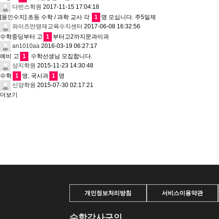
다빈스학원
2017-11-15 17:04:18
[용인수지] 초등 수학 / 과학 교사 각
1
명 모십니다. 주5일제
와이즈만영재교육수지센터
2017-06-08 16:32:56
수학중딩부터 고
1
부터고2까지문과이과
an1010aa
2016-03-19 06:27:17
예비 고
1
수학선생님 모집합니다.
상지학원
2015-11-23 14:30:48
수학
1
명, 국사과
1
명
신양학원
2015-07-30 02:17:21
더보기
개인정보처리방침
서비스이용약관
수학강사구인