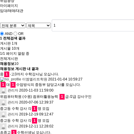
취업광장
마이페이지
임대/매매/대관
AND
OR
1
전체검색 결과
게시판 1개
게시물 10개
1/1 페이지 열람 중
전체게시판
채용정보
10
채용정보 게시판 내 결과
중
1
-고3까지 수학강사님 모십니다.
이엠엘리트학원
2021-01-04 10:59:27
1
대
1
수업방식의 중등부 담당교사를 모십니다.
관리자
2020-11-03 11:59:00
위컴퓨터학원 (수원) 컴퓨터활용능력
1
급 /2급 강사구인
관리자
2020-07-06 12:39:37
중고등 수학 강사 각
1
명 모집
관리자
2019-12-19 09:12:47
중고등 수학 강사 각
1
명 모집
관리자
2019-12-11 12:28:02
초중고
1
수학선생님 모십니다.