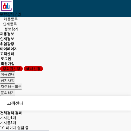
수학강사구인
채용등록
인재등록
정보찾기
채용정보
인재정보
취업광장
마이페이지
고객센터
로그인
회원가입
정회원신청
배너신청
고객센터
전체검색 결과
게시판
1개
게시물
3개
1/1 페이지 열람 중