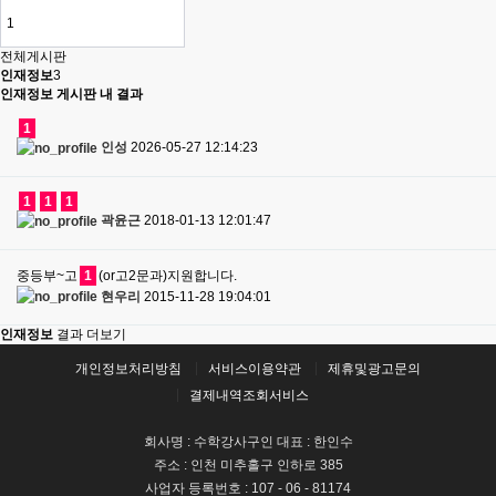
전체게시판
인재정보
3
인재정보 게시판 내 결과
1
인성
2026-05-27 12:14:23
1
1
1
곽윤근
2018-01-13 12:01:47
중등부~고
1
(or고2문과)지원합니다.
현우리
2015-11-28 19:04:01
인재정보
결과 더보기
개인정보처리방침
서비스이용약관
제휴및광고문의
결제내역조회서비스
회사명 : 수학강사구인 대표 : 한인수
주소 : 인천 미추홀구 인하로 385
사업자 등록번호 : 107 - 06 - 81174